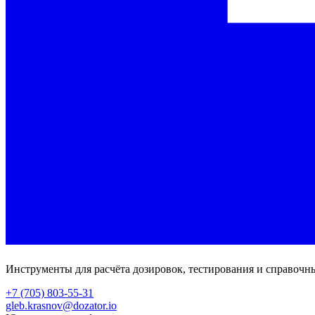
Инструменты для расчёта дозировок, тестирования и справочн
+7 (705) 803-55-31
gleb.krasnov@dozator.io